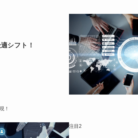
最適シフト！
現！
注目2